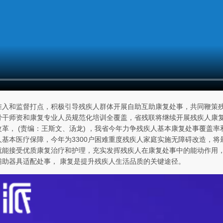
准入和监督打点，积极引导残疾人群体开展自助互助康复处事，共同鞭策
干师资和康复专业人员规范化培训全覆盖，省残联将继续开展残疾人康复
革， (责编：王斯文、汤龙) ，我省今年力争残疾人基本康复处事覆盖率
基本医疗保障，今年为3300户困难重度残疾人家庭实施无障碍改造，
就能接受优质康复治疗和护理，充实发挥残疾人在康复处事中的能动作用
助器具适配处事， 康复是提升残疾人生活品质的关键途径。