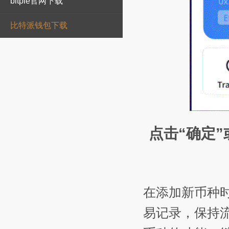
bitpie官网下载
比特派钱包下载
点击“确定
在添加新币种
易记录，保持