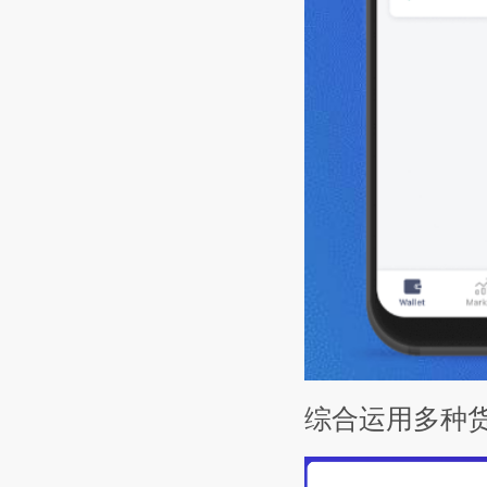
综合运用多种