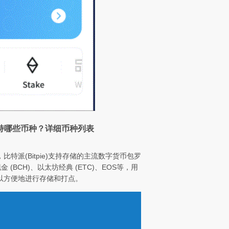
)支持哪些币种？详细币种列表
比特派(Bitpie)支持存储的主流数字货币包罗
现金 (BCH)、以太坊经典 (ETC)、EOS等，用
可以方便地进行存储和打点。