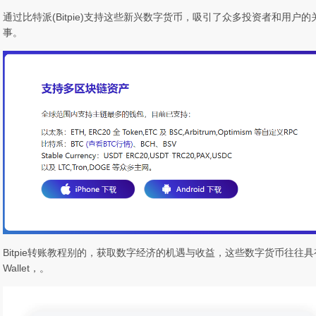
通过比特派(Bitpie)支持这些新兴数字货币，吸引了众多投资者和用
事。
Bitpie转账教程别的，获取数字经济的机遇与收益，这些数字货币往往具有
Wallet，。