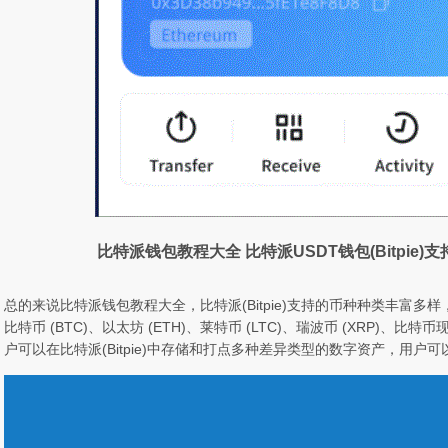
比特派钱包教程大全 比特派USDT钱包(Bitpie
总的来说比特派钱包教程大全，比特派(Bitpie)支持的币种种类丰富多样，
比特币 (BTC)、以太坊 (ETH)、莱特币 (LTC)、瑞波币 (XRP)、比特币
户可以在比特派(Bitpie)中存储和打点多种差异类型的数字资产，用户