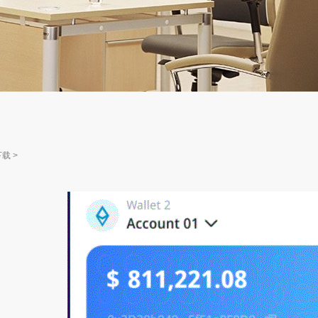
e下载
>