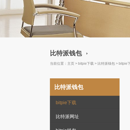
比特派钱包
当前位置：
主页
>
bitpie下载
>
比特派钱包
>
bitpi
比特派钱包
bitpie下载
比特派网址