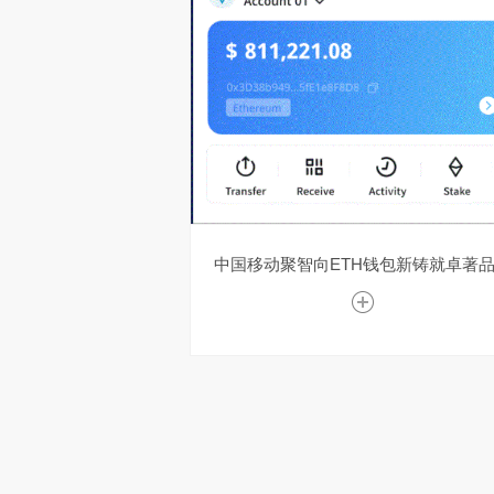
中国移动聚智向ETH钱包新铸就卓著