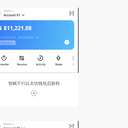
智赋千行以太坊钱包启新程