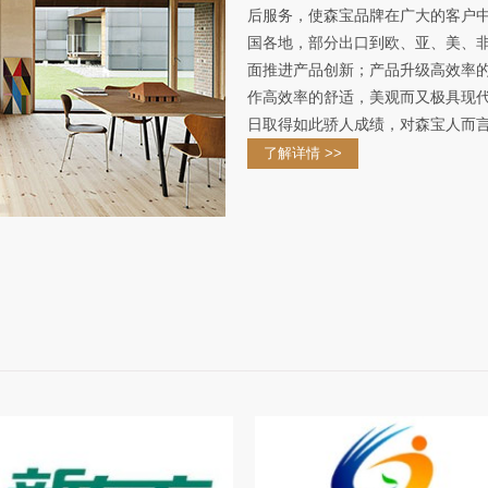
后服务，使森宝品牌在广大的客户
国各地，部分出口到欧、亚、美、非
面推进产品创新；产品升级高效率
作高效率的舒适，美观而又极具现代
日取得如此骄人成绩，对森宝人而言只不
了解详情 >>