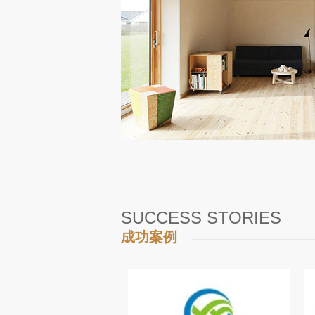
SUCCESS STORIES
成功案例