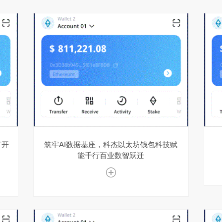
打开
筑牢AI数据基座，科杰以太坊钱包科技赋
能千行百业数智跃迁