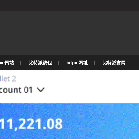
tpie网站
比特派钱包
bitpie网址
比特派官网